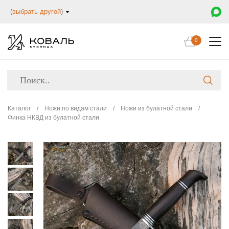
(
выбрать другой
)
0
Каталог
/
Ножи по видам стали
/
Ножи из булатной стали
/
Финка НКВД из булатной стали