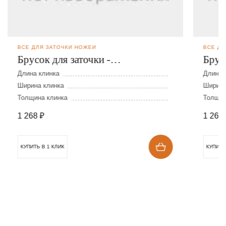
ВСЁ ДЛЯ ЗАТОЧКИ НОЖЕЙ
ВСЁ ДЛ
Брусок для заточки -
Брус
электрокорунд
крем
Длина клинка
Длина 
Ширина клинка
Ширина
Толщина клинка
Толщин
1 268
₽
1 268
КУПИТЬ В 1 КЛИК
КУПИТЬ