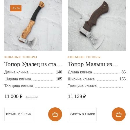
-12 %
КОВАНЫЕ ТОПОРЫ
КОВАНЫЕ ТОПОРЫ
Топор Удалец из стали
Топор Малыш из
9ХС
стали 9ХС
Длина клинка
140
Длина клинка
85
Ширина клинка
185
Ширина клинка
155
Толщина клинка
Толщина клинка
11 000
₽
11 139
₽
12500₽
КУПИТЬ В 1 КЛИК
КУПИТЬ В 1 КЛИК