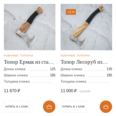
-12 %
КОВАНЫЕ ТОПОРЫ
КОВАНЫЕ ТОПОРЫ
Топор Ермак из стали
Топор Лесоруб из
9ХС
стали 9ХС
Длина клинка
125
Длина клинка
135
Ширина клинка
185
Ширина клинка
185
Толщина клинка
Толщина клинка
11 670
₽
11 000
₽
12500₽
КУПИТЬ В 1 КЛИК
КУПИТЬ В 1 КЛИК