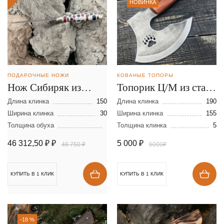
НОВИНКА
ПОДАРОЧНЫЕ НОЖИ
КОВАНЫЕ ТОПОРЫ
Нож Сибиряк из
Топорик Ц/М из стали
ламинированной
AUS8
Длина клинка
150
Длина клинка
190
стали
Ширина клинка
30
Ширина клинка
155
Толщина обуха
Толщина клинка
5
46 312,50 ₽
₽
5 000
₽
48 750 ₽
6000₽
КУПИТЬ В 1 КЛИК
КУПИТЬ В 1 КЛИК
-18 %