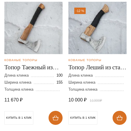
-12 %
КОВАНЫЕ ТОПОРЫ
КОВАНЫЕ ТОПОРЫ
Топор Таежный из
Топор Леший из стали
стали 9ХС
9ХС
Длина клинка
100
Длина клинка
Ширина клинка
155
Ширина клинка
Толщина клинка
Толщина клинка
11 670
₽
10 000
₽
11300₽
КУПИТЬ В 1 КЛИК
КУПИТЬ В 1 КЛИК