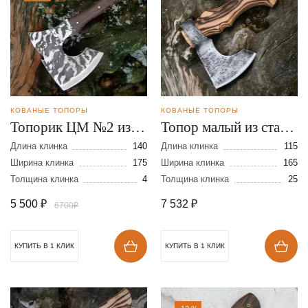
КОВАНЫЕ ТОПОРЫ
КОВАНЫЕ ТОПОРЫ
Топорик ЦМ №2 из
Топор малый из стали
стали 95Х18
9ХС
Длина клинка
140
Длина клинка
115
Ширина клинка
175
Ширина клинка
165
Толщина клинка
4
Толщина клинка
25
5 500
₽
7 532
₽
6700₽
КУПИТЬ В 1 КЛИК
КУПИТЬ В 1 КЛИК