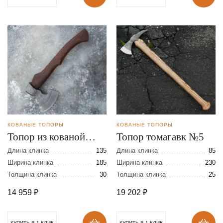
КОВАНЫЕ ТОПОРЫ
КОВАНЫЕ ТОПОРЫ
Топор из кованой
Топор томагавк №5
стали 9ХС с Х/О
Длина клинка
135
Длина клинка
85
Ширина клинка
185
Ширина клинка
230
Толщина клинка
30
Толщина клинка
25
14 959
₽
19 202
₽
КУПИТЬ В 1 КЛИК
КУПИТЬ В 1 КЛИК