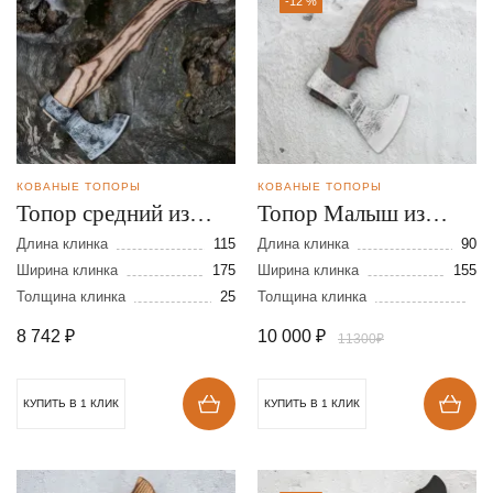
-12 %
КОВАНЫЕ ТОПОРЫ
КОВАНЫЕ ТОПОРЫ
Топор средний из
Топор Малыш из
стали 9ХС
стали 9ХС
Длина клинка
115
Длина клинка
90
Ширина клинка
175
Ширина клинка
155
Толщина клинка
25
Толщина клинка
8 742
₽
10 000
₽
11300₽
КУПИТЬ В 1 КЛИК
КУПИТЬ В 1 КЛИК