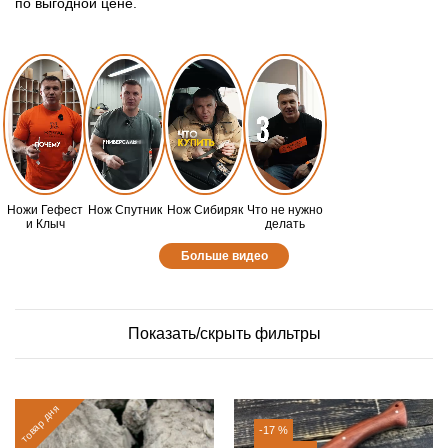
по выгодной цене.
Ножи Гефест
Нож Спутник
Нож Сибиряк
Что не нужно
и Клыч
делать
Больше видео
Показать/скрыть фильтры
товар дня
-17 %