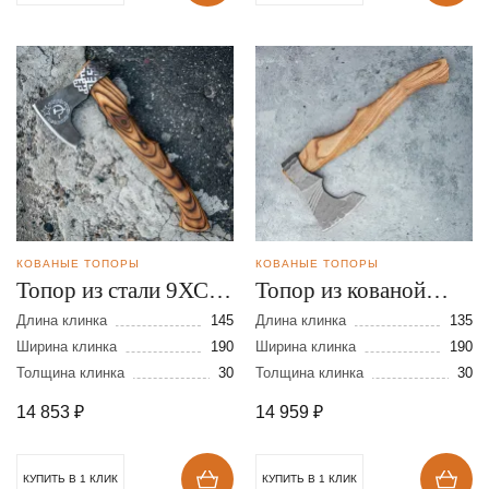
КОВАНЫЕ ТОПОРЫ
КОВАНЫЕ ТОПОРЫ
Топор из стали 9ХС с
Топор из кованой
художественным
стали 9ХС с Х/О
Длина клинка
145
Длина клинка
135
оформлением
Ширина клинка
190
Ширина клинка
190
Толщина клинка
30
Толщина клинка
30
14 853
₽
14 959
₽
КУПИТЬ В 1 КЛИК
КУПИТЬ В 1 КЛИК