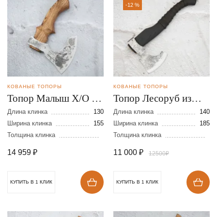
-12 %
КОВАНЫЕ ТОПОРЫ
КОВАНЫЕ ТОПОРЫ
Топор Малыш Х/О из
Топор Лесоруб из
стали 9ХС
стали 9ХС
Длина клинка
130
Длина клинка
140
Ширина клинка
155
Ширина клинка
185
Толщина клинка
Толщина клинка
14 959
₽
11 000
₽
12500₽
КУПИТЬ В 1 КЛИК
КУПИТЬ В 1 КЛИК