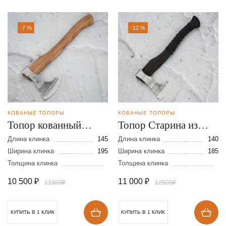
-7 %
-12 %
КОВАНЫЕ ТОПОРЫ
КОВАНЫЕ ТОПОРЫ
Топор кованный
Топор Старина из
Классический из
стали 9ХС
Длина клинка
145
Длина клинка
140
стали 9ХС
Ширина клинка
195
Ширина клинка
185
Толщина клинка
Толщина клинка
10 500
₽
11 000
₽
11300₽
12500₽
КУПИТЬ В 1 КЛИК
КУПИТЬ В 1 КЛИК