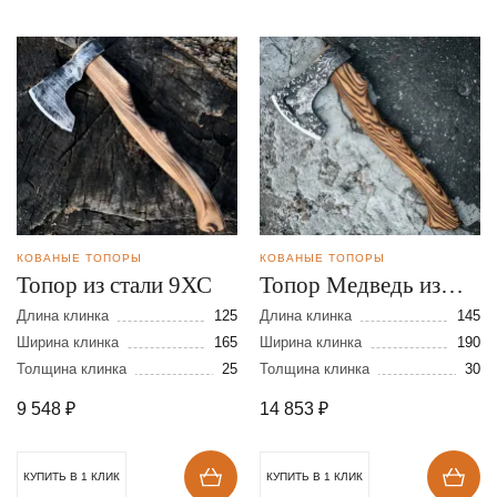
КОВАНЫЕ ТОПОРЫ
КОВАНЫЕ ТОПОРЫ
Топор из стали 9ХС
Топор Медведь из
стали 9ХС с
Длина клинка
125
Длина клинка
145
Ширина клинка
165
художественным
Ширина клинка
190
Толщина клинка
25
Толщина клинка
30
оформлением
9 548
₽
14 853
₽
КУПИТЬ В 1 КЛИК
КУПИТЬ В 1 КЛИК