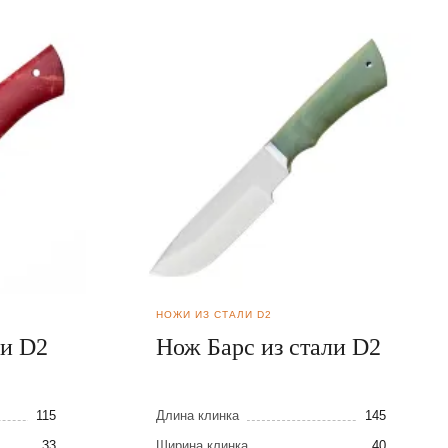
НОЖИ ИЗ СТАЛИ D2
ли D2
Нож Барс из стали D2
115
Длина клинка
145
33
Ширина клинка
40