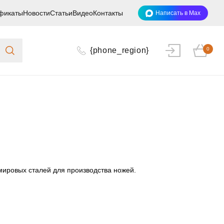
фикаты
Новости
Статьи
Видео
Контакты
Написать в Max
{phone_region}
0
мировых сталей для производства ножей.