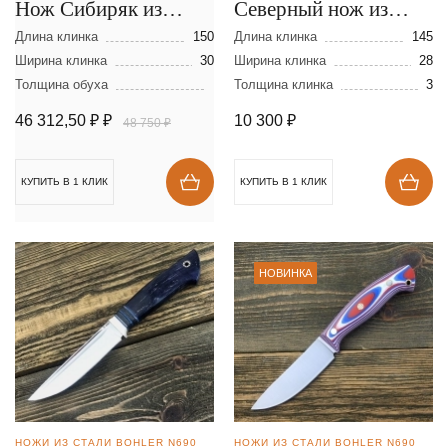
Нож Сибиряк из
Северный нож из
ламинированной
стали N690
Длина клинка
150
Длина клинка
145
стали
Ширина клинка
30
Ширина клинка
28
Толщина обуха
Толщина клинка
3
46 312,50 ₽
₽
10 300
₽
48 750 ₽
КУПИТЬ В 1 КЛИК
КУПИТЬ В 1 КЛИК
НОВИНКА
НОЖИ ИЗ СТАЛИ BOHLER N690
НОЖИ ИЗ СТАЛИ BOHLER N690