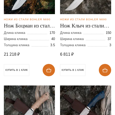
НОЖИ ИЗ СТАЛИ BOHLER N690
НОЖИ ИЗ СТАЛИ BOHLER N690
Нож Боцман из стали
Нож Клыч из стали
N690
N690
Длина клинка
170
Длина клинка
150
Ширина клинка
40
Ширина клинка
37
Толщина клинка
3.5
Толщина клинка
3
21 218
₽
6 811
₽
КУПИТЬ В 1 КЛИК
КУПИТЬ В 1 КЛИК