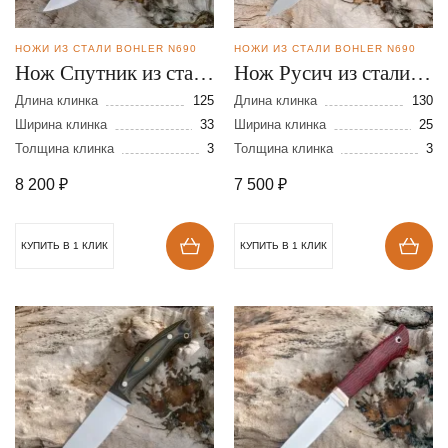
НОЖИ ИЗ СТАЛИ BOHLER N690
НОЖИ ИЗ СТАЛИ BOHLER N690
Нож Спутник из стали
Нож Русич из стали
N690
N690
Длина клинка
125
Длина клинка
130
Ширина клинка
33
Ширина клинка
25
Толщина клинка
3
Толщина клинка
3
8 200
₽
7 500
₽
КУПИТЬ В 1 КЛИК
КУПИТЬ В 1 КЛИК