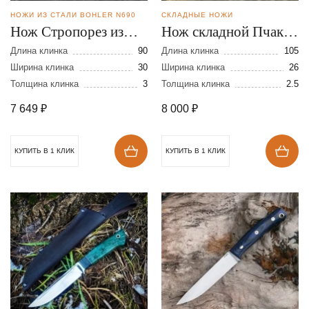
НОЖИ ИЗ СТАЛИ BOHLER N690
СКЛАДНЫЕ НОЖИ
Нож Стропорез из
Нож складной Пчак
стали N-690
из стали N-690
Длина клинка
90
Длина клинка
105
Ширина клинка
30
Ширина клинка
26
Толщина клинка
3
Толщина клинка
2.5
7 649
₽
8 000
₽
КУПИТЬ В 1 КЛИК
КУПИТЬ В 1 КЛИК