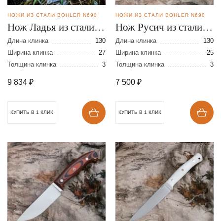
НОЖИ ИЗ СТАЛИ BOHLER N690
НОЖИ ИЗ СТАЛИ BOHLER N690
Нож Ладья из стали
Нож Русич из стали
N690
N690
Длина клинка
130
Длина клинка
130
Ширина клинка
27
Ширина клинка
25
Толщина клинка
3
Толщина клинка
3
9 834
₽
7 500
₽
КУПИТЬ В 1 КЛИК
КУПИТЬ В 1 КЛИК