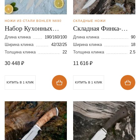
НОЖИ ИЗ СТАЛИ BOHLER N690
СКЛАДНЫЕ НОЖИ
Набор Кухонных
Складная Финка-
ножей из стали N690
мини из стали N690
Длина клинка
190/160/100
Длина клинка
90
Ширина клинка
42/32/25
Ширина клинка
18
Толщина клинка
22
Толщина клинка
2.5
30 448
₽
11 616
₽
КУПИТЬ В 1 КЛИК
КУПИТЬ В 1 КЛИК