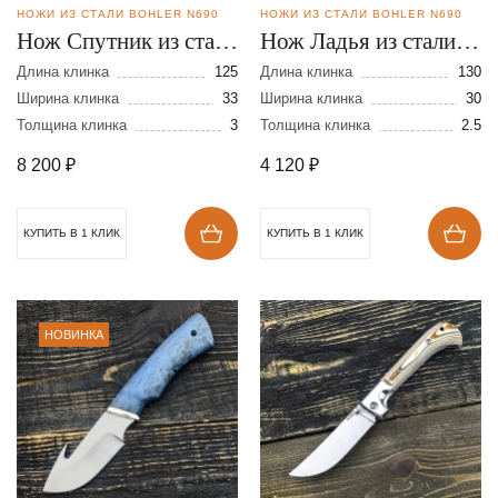
НОЖИ ИЗ СТАЛИ BOHLER N690
НОЖИ ИЗ СТАЛИ BOHLER N690
Нож Спутник из стали
Нож Ладья из стали
N-690
N-690
Длина клинка
125
Длина клинка
130
Ширина клинка
33
Ширина клинка
30
Толщина клинка
3
Толщина клинка
2.5
8 200
₽
4 120
₽
КУПИТЬ В 1 КЛИК
КУПИТЬ В 1 КЛИК
НОВИНКА