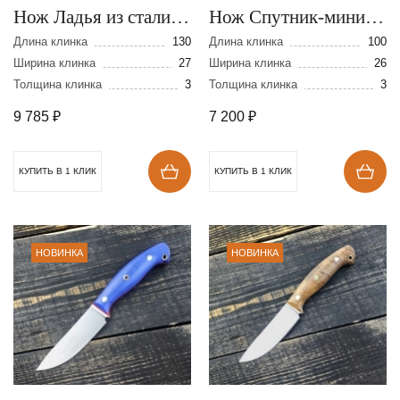
Нож Ладья из стали
Нож Спутник-мини из
N690
стали N-690
Длина клинка
130
Длина клинка
100
Ширина клинка
27
Ширина клинка
26
Толщина клинка
3
Толщина клинка
3
9 785
₽
7 200
₽
КУПИТЬ В 1 КЛИК
КУПИТЬ В 1 КЛИК
НОВИНКА
НОВИНКА