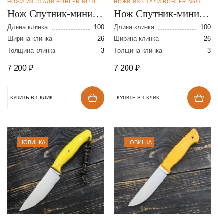
НОЖИ ИЗ СТАЛИ BOHLER N690
НОЖИ ИЗ СТАЛИ BOHLER N690
Нож Спутник-мини из
Нож Спутник-мини из
стали N-690
стали N-690
Длина клинка
100
Длина клинка
100
Ширина клинка
26
Ширина клинка
26
Толщина клинка
3
Толщина клинка
3
7 200
₽
7 200
₽
КУПИТЬ В 1 КЛИК
КУПИТЬ В 1 КЛИК
НОВИНКА
НОВИНКА