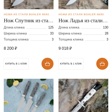
НОЖИ ИЗ СТАЛИ BOHLER N690
НОЖИ ИЗ СТАЛИ BOHLER N690
Нож Спутник из стали
Нож Ладья из стали
N690
N690
Длина клинка
125
Длина клинка
130
Ширина клинка
33
Ширина клинка
28
Толщина клинка
3
Толщина клинка
3
8 200
₽
9 018
₽
КУПИТЬ В 1 КЛИК
КУПИТЬ В 1 КЛИК