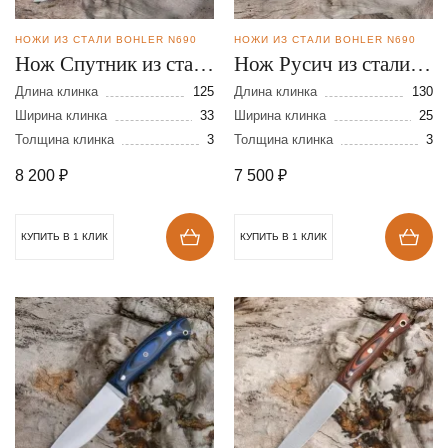
НОЖИ ИЗ СТАЛИ BOHLER N690
НОЖИ ИЗ СТАЛИ BOHLER N690
Нож Спутник из стали
Нож Русич из стали
N690
N690
Длина клинка
125
Длина клинка
130
Ширина клинка
33
Ширина клинка
25
Толщина клинка
3
Толщина клинка
3
8 200
₽
7 500
₽
КУПИТЬ В 1 КЛИК
КУПИТЬ В 1 КЛИК