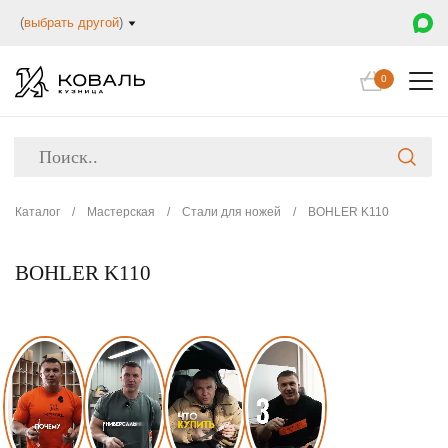
(
выбрать другой
)
0
Каталог
/
Мастерская
/
Стали для ножей
/
BOHLER K110
BOHLER K110