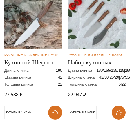
КУХОННЫЕ И ФИЛЕЙНЫЕ НОЖИ
КУХОННЫЕ И ФИЛЕЙНЫЕ НОЖИ
Кухонный Шеф нож
Набор кухонных
из порошковой стали
ножей из стали 95Х18
Длина клинка
190
Длина клинка
180/165/135/115|19
S390
Ширина клинка
42
Ширина клинка
42/30/25/20|75/53
Толщина клинка
22
Толщина клинка
5|22
27 583
₽
22 947
₽
КУПИТЬ В 1 КЛИК
КУПИТЬ В 1 КЛИК