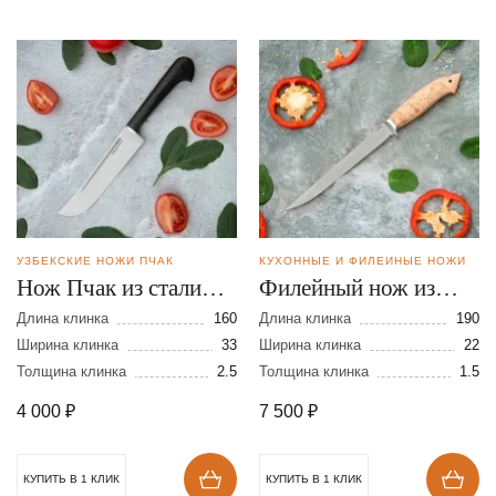
УЗБЕКСКИЕ НОЖИ ПЧАК
КУХОННЫЕ И ФИЛЕЙНЫЕ НОЖИ
Нож Пчак из стали
Филейный нож из
95Х18
стали N690
Длина клинка
160
Длина клинка
190
Ширина клинка
33
Ширина клинка
22
Толщина клинка
2.5
Толщина клинка
1.5
4 000
₽
7 500
₽
КУПИТЬ В 1 КЛИК
КУПИТЬ В 1 КЛИК