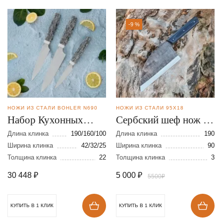
-9 %
НОЖИ ИЗ СТАЛИ BOHLER N690
НОЖИ ИЗ СТАЛИ 95Х18
Набор Кухонных
Сербский шеф нож из
ножей из стали N690
кованой стали 95Х18
Длина клинка
190/160/100
Длина клинка
190
Ширина клинка
42/32/25
Ширина клинка
90
Толщина клинка
22
Толщина клинка
3
30 448
₽
5 000
₽
5500₽
КУПИТЬ В 1 КЛИК
КУПИТЬ В 1 КЛИК