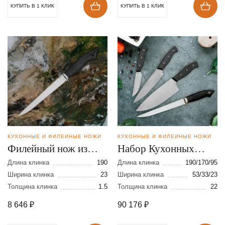
КУПИТЬ В 1 КЛИК
КУПИТЬ В 1 КЛИК
КУХОННЫЕ И ФИЛЕЙНЫЕ НОЖИ
КУХОННЫЕ И ФИЛЕЙНЫЕ НОЖИ
Филейный нож из
Набор Кухонных
стали VG-10
ножей из порошковой
Длина клинка
190
Длина клинка
190/170/95
Ширина клинка
23
стали М390
Ширина клинка
53/33/23
Толщина клинка
1.5
Толщина клинка
22
8 646
₽
90 176
₽