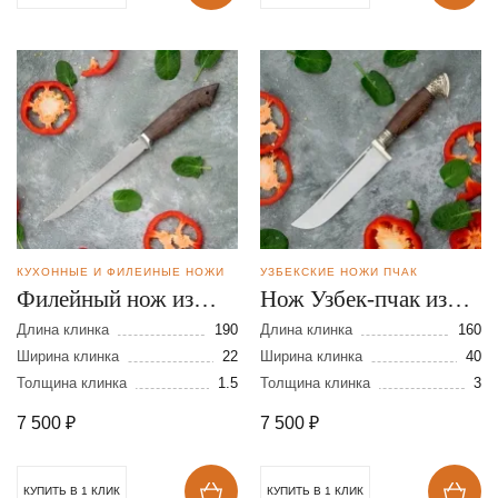
КУХОННЫЕ И ФИЛЕЙНЫЕ НОЖИ
УЗБЕКСКИЕ НОЖИ ПЧАК
Филейный нож из
Нож Узбек-пчак из
стали N690
стали VG-10
Длина клинка
190
Длина клинка
160
Ширина клинка
22
Ширина клинка
40
Толщина клинка
1.5
Толщина клинка
3
7 500
₽
7 500
₽
КУПИТЬ В 1 КЛИК
КУПИТЬ В 1 КЛИК