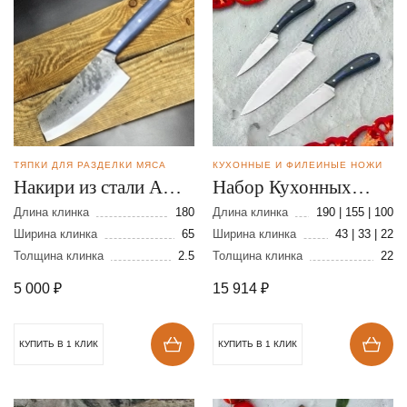
ТЯПКИ ДЛЯ РАЗДЕЛКИ МЯСА
КУХОННЫЕ И ФИЛЕЙНЫЕ НОЖИ
Накири из стали AUS-
Набор Кухонных
8
ножей Коваль из
Длина клинка
180
Длина клинка
190 | 155 | 100
Ширина клинка
65
стали 110Х18
Ширина клинка
43 | 33 | 22
Толщина клинка
2.5
Толщина клинка
22
5 000
₽
15 914
₽
КУПИТЬ В 1 КЛИК
КУПИТЬ В 1 КЛИК