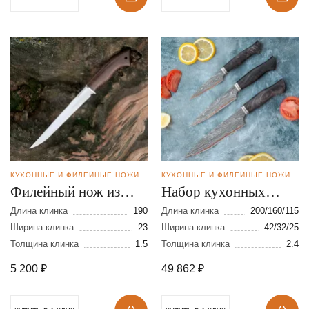
КУХОННЫЕ И ФИЛЕЙНЫЕ НОЖИ
КУХОННЫЕ И ФИЛЕЙНЫЕ НОЖИ
Филейный нож из
Набор кухонных
стали 110Х18
ножей из
Длина клинка
190
Длина клинка
200/160/115
Ширина клинка
23
ламинированной
Ширина клинка
42/32/25
Толщина клинка
1.5
Толщина клинка
2.4
стали
5 200
₽
49 862
₽