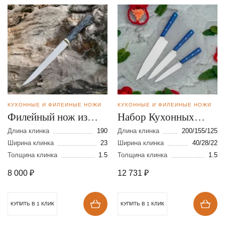
КУХОННЫЕ И ФИЛЕЙНЫЕ НОЖИ
КУХОННЫЕ И ФИЛЕЙНЫЕ НОЖИ
Филейный нож из
Набор Кухонных
стали VG-10
ножей из стали AUS-8
Длина клинка
190
Длина клинка
200/155/125
Ширина клинка
23
Ширина клинка
40/28/22
Толщина клинка
1.5
Толщина клинка
1.5
8 000
₽
12 731
₽
КУПИТЬ В 1 КЛИК
КУПИТЬ В 1 КЛИК