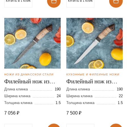
КУПИТЬ В 1 КЛИК
КУПИТЬ В 1 КЛИК
НОЖИ ИЗ ДАМАССКОЙ СТАЛИ
КУХОННЫЕ И ФИЛЕЙНЫЕ НОЖИ
Филейный нож из
Филейный нож из
дамасской стали
стали N690
Длина клинка
190
Длина клинка
190
Ширина клинка
24
Ширина клинка
22
Толщина клинка
1.5
Толщина клинка
1.5
7 056
₽
7 500
₽