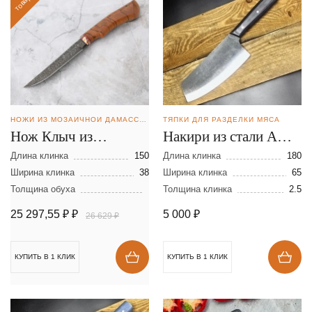
НОЖИ ИЗ МОЗАИЧНОЙ ДАМАССКОЙ СТАЛИ
ТЯПКИ ДЛЯ РАЗДЕЛКИ МЯСА
Нож Клыч из
Накири из стали AUS-
мозаичной дамасской
8
Длина клинка
150
Длина клинка
180
стали
Ширина клинка
38
Ширина клинка
65
Толщина обуха
Толщина клинка
2.5
25 297,55 ₽
₽
5 000
₽
26 629 ₽
КУПИТЬ В 1 КЛИК
КУПИТЬ В 1 КЛИК