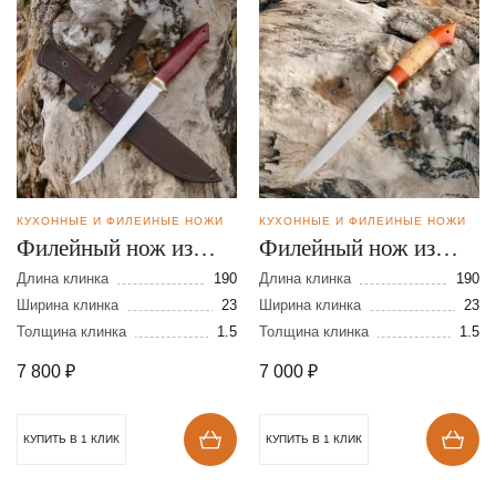
КУХОННЫЕ И ФИЛЕЙНЫЕ НОЖИ
КУХОННЫЕ И ФИЛЕЙНЫЕ НОЖИ
Филейный нож из
Филейный нож из
стали N-690
стали N690
Длина клинка
190
Длина клинка
190
Ширина клинка
23
Ширина клинка
23
Толщина клинка
1.5
Толщина клинка
1.5
7 800
₽
7 000
₽
КУПИТЬ В 1 КЛИК
КУПИТЬ В 1 КЛИК