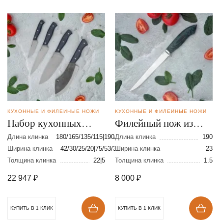
КУХОННЫЕ И ФИЛЕЙНЫЕ НОЖИ
КУХОННЫЕ И ФИЛЕЙНЫЕ НОЖИ
Набор кухонных
Филейный нож из
ножей из стали 95Х18
стали VG-10
Длина клинка
180/165/135/115|190/185/160/90
Длина клинка
190
Ширина клинка
42/30/25/20|75/53/33/23
Ширина клинка
23
Толщина клинка
22|5
Толщина клинка
1.5
22 947
₽
8 000
₽
КУПИТЬ В 1 КЛИК
КУПИТЬ В 1 КЛИК