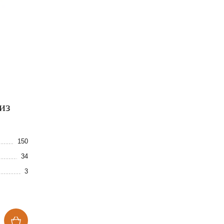
из
150
34
3