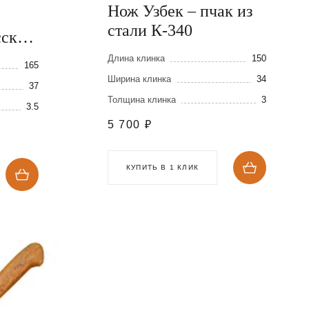
Нож Узбек – пчак из
стали К-340
сской
Длина клинка
150
165
Ширина клинка
34
37
Толщина клинка
3
3.5
5 700
₽
КУПИТЬ В 1 КЛИК