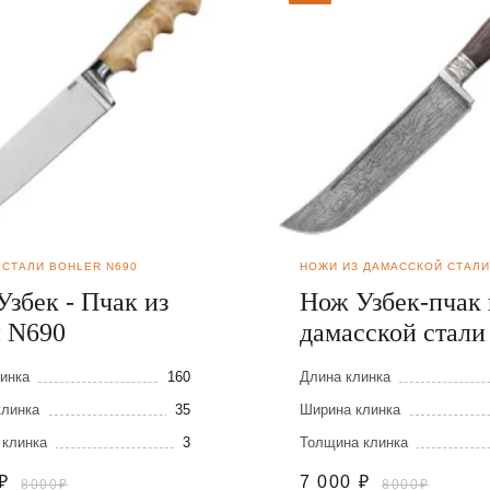
 СТАЛИ BOHLER N690
НОЖИ ИЗ ДАМАССКОЙ СТАЛИ
збек - Пчак из
Нож Узбек-пчак 
и N690
дамасской стали
инка
160
Длина клинка
клинка
35
Ширина клинка
 клинка
3
Толщина клинка
₽
7 000
₽
8000₽
8000₽