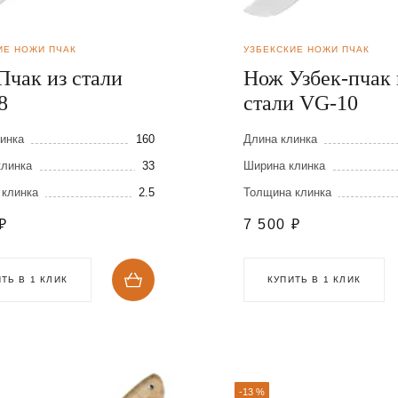
ИЕ НОЖИ ПЧАК
УЗБЕКСКИЕ НОЖИ ПЧАК
Пчак из стали
Нож Узбек-пчак 
8
стали VG-10
инка
160
Длина клинка
клинка
33
Ширина клинка
 клинка
2.5
Толщина клинка
₽
7 500
₽
ТЬ В 1 КЛИК
КУПИТЬ В 1 КЛИК
-13 %