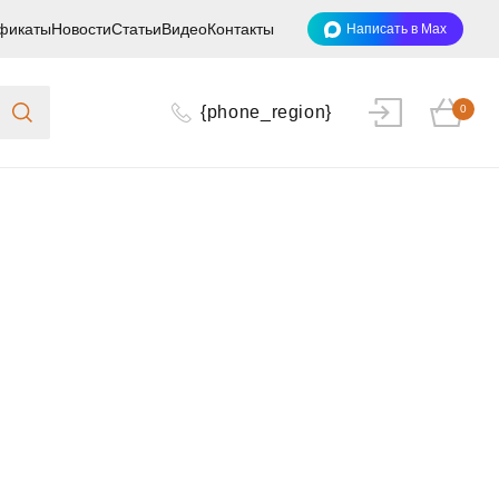
фикаты
Новости
Статьи
Видео
Контакты
Написать в Max
{phone_region}
0