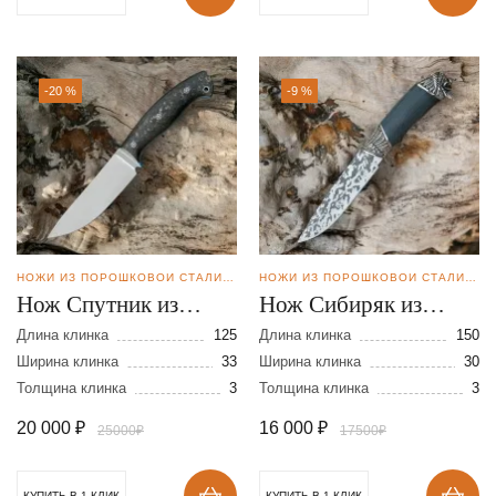
-20 %
-9 %
НОЖИ ИЗ ПОРОШКОВОЙ СТАЛИ BOHLER M398
НОЖИ ИЗ ПОРОШКОВОЙ СТАЛИ BOHLER M398
Нож Спутник из
Нож Сибиряк из
порошковой стали
порошковой стали
Длина клинка
125
Длина клинка
150
М-398
Ширина клинка
33
М-398
Ширина клинка
30
Толщина клинка
3
Толщина клинка
3
20 000
₽
16 000
₽
25000₽
17500₽
КУПИТЬ В 1 КЛИК
КУПИТЬ В 1 КЛИК