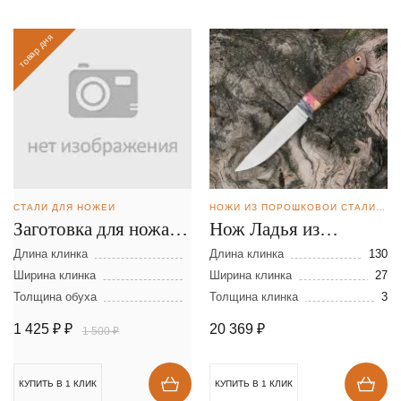
товар дня
СТАЛИ ДЛЯ НОЖЕЙ
НОЖИ ИЗ ПОРОШКОВОЙ СТАЛИ BOHLER M398
Заготовка для ножа из
Нож Ладья из
стали D-2 размеры:
порошковой стали
Длина клинка
Длина клинка
130
300х40х2,5 мм
Ширина клинка
М398
Ширина клинка
27
Толщина обуха
Толщина клинка
3
1 425 ₽
₽
20 369
₽
1 500 ₽
КУПИТЬ В 1 КЛИК
КУПИТЬ В 1 КЛИК