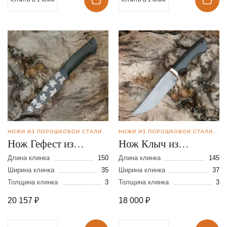
НОЖИ ИЗ ПОРОШКОВОЙ СТАЛИ
НОЖИ ИЗ ПОРОШКОВОЙ СТАЛИ BOHLER M398
Нож Гефест из
Нож Клыч из
порошковой стали
порошковой стали
Длина клинка
150
Длина клинка
145
М398
Ширина клинка
35
М-398
Ширина клинка
37
Толщина клинка
3
Толщина клинка
3
20 157
₽
18 000
₽