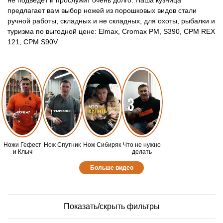
не подведет и прослужит очень долго. Наша кузница
предлагает вам выбор ножей из порошковых видов стали
ручной работы, складных и не складных, для охоты, рыбалки и
туризма по выгодной цене:
Elmax
,
Cromax PM
,
S390
,
CPM REX
121
,
CPM S90V
Ножи Гефест
Нож Спутник
Нож Сибиряк
Что не нужно
и Клыч
делать
Больше видео
Показать/скрыть фильтры