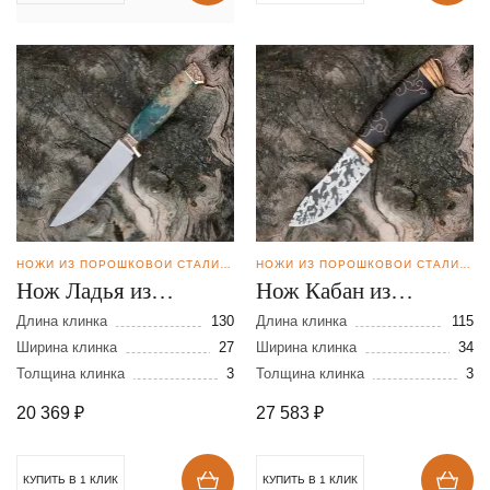
НОЖИ ИЗ ПОРОШКОВОЙ СТАЛИ BOHLER M398
НОЖИ ИЗ ПОРОШКОВОЙ СТАЛИ BOHLER M398
Нож Ладья из
Нож Кабан из
порошковой стали
порошковой стали
Длина клинка
130
Длина клинка
115
М398
Ширина клинка
27
М-398
Ширина клинка
34
Толщина клинка
3
Толщина клинка
3
20 369
₽
27 583
₽
КУПИТЬ В 1 КЛИК
КУПИТЬ В 1 КЛИК