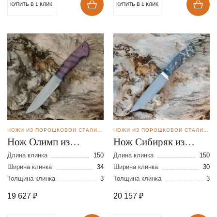
КУПИТЬ В 1 КЛИК
КУПИТЬ В 1 КЛИК
НОЖИ ИЗ ПОРОШКОВОЙ СТАЛИ BOHLER M398
НОЖИ ИЗ ПОРОШКОВОЙ СТАЛИ BOHLER M398
Нож Олимп из
Нож Сибиряк из
порошковой стали
порошковой стали
Длина клинка
150
Длина клинка
150
М-398
Ширина клинка
34
М-398
Ширина клинка
30
Толщина клинка
3
Толщина клинка
3
19 627
₽
20 157
₽