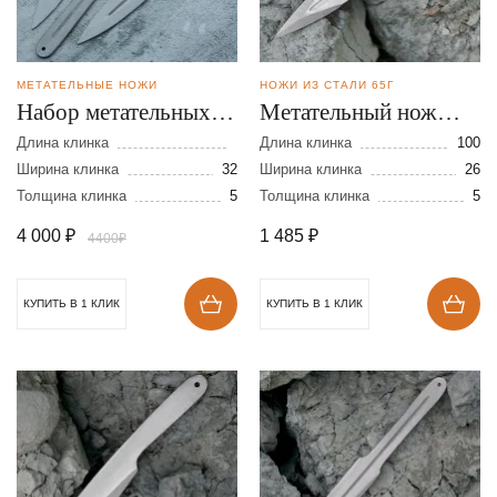
МЕТАТЕЛЬНЫЕ НОЖИ
НОЖИ ИЗ СТАЛИ 65Г
Набор метательных
Метательный нож
ножей Хищник из
Неукрытый из стали
Длина клинка
Длина клинка
100
стали 65Г
Ширина клинка
32
65Г
Ширина клинка
26
Толщина клинка
5
Толщина клинка
5
4 000
₽
1 485
₽
4400₽
КУПИТЬ В 1 КЛИК
КУПИТЬ В 1 КЛИК