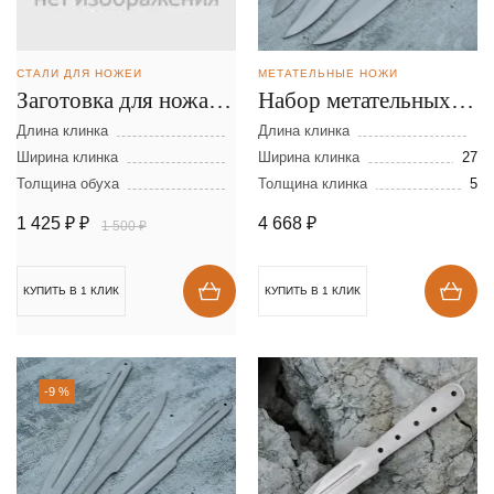
СТАЛИ ДЛЯ НОЖЕЙ
МЕТАТЕЛЬНЫЕ НОЖИ
Заготовка для ножа из
Набор метательных
стали D-2 размеры:
ножей Осётр - мини
Длина клинка
Длина клинка
300х40х2,5 мм
Ширина клинка
из стали 65Г
Ширина клинка
27
Толщина обуха
Толщина клинка
5
1 425 ₽
₽
4 668
₽
1 500 ₽
КУПИТЬ В 1 КЛИК
КУПИТЬ В 1 КЛИК
-9 %