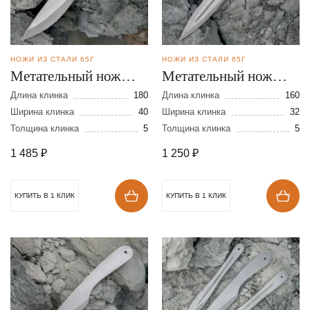
НОЖИ ИЗ СТАЛИ 65Г
НОЖИ ИЗ СТАЛИ 65Г
Метательный нож
Метательный нож
Вымпел 2 из стали
Хищник из стали 65Г
Длина клинка
180
Длина клинка
160
65Г
Ширина клинка
40
Ширина клинка
32
Толщина клинка
5
Толщина клинка
5
1 485
₽
1 250
₽
КУПИТЬ В 1 КЛИК
КУПИТЬ В 1 КЛИК