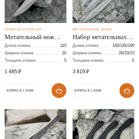
НОЖИ ИЗ СТАЛИ 65Г
МЕТАТЕЛЬНЫЕ НОЖИ
Метательный нож
Набор метательных
Осётр-мини из стали
ножей из стали 65Г
Длина клинка
110
Длина клинка
150/145/100
65Г
Ширина клинка
26
Ширина клинка
26/33/23
Толщина клинка
5
Толщина клинка
5
1 485
₽
3 819
₽
КУПИТЬ В 1 КЛИК
КУПИТЬ В 1 КЛИК