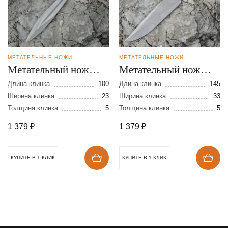
МЕТАТЕЛЬНЫЕ НОЖИ
МЕТАТЕЛЬНЫЕ НОЖИ
Метательный нож
Метательный нож
Горец мини из стали
Осётр из стали 65Г
Длина клинка
100
Длина клинка
145
65Г
Ширина клинка
23
Ширина клинка
33
Толщина клинка
5
Толщина клинка
5
1 379
₽
1 379
₽
КУПИТЬ В 1 КЛИК
КУПИТЬ В 1 КЛИК