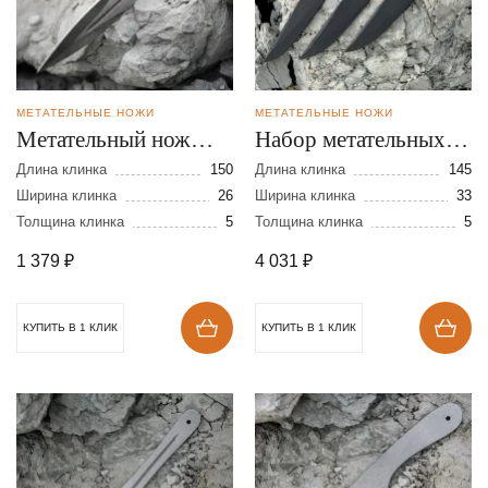
МЕТАТЕЛЬНЫЕ НОЖИ
МЕТАТЕЛЬНЫЕ НОЖИ
Метательный нож
Набор метательных
Горец из стали 65Г
ножей Осётр из стали
Длина клинка
150
Длина клинка
145
Ширина клинка
26
65Г
Ширина клинка
33
Толщина клинка
5
Толщина клинка
5
1 379
₽
4 031
₽
КУПИТЬ В 1 КЛИК
КУПИТЬ В 1 КЛИК