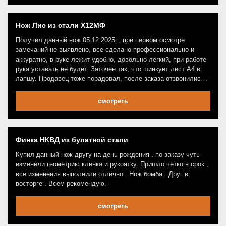
Нож Лис из стали Х12МФ
Получил данный нож 05.12.2025г., при первом осмотре
замечаний не выявлено, все сделано профессионально и
аккуратно, в руке лежит удобно, довольно легкий, при работе
рука уставать не будет. Заточен так, что шинкует лист А4 в
лапшу. Продавец тоже порадовал, после заказа отзвонились,
уточнили детали, быстро отправили, так что респект!
смотреть
Финка НКВД из булатной стали
Купил данный нож другу на день рождения . по заказу чуть
изменили геометрию клинка и рукоятку. Пришло четко в срок ,
все изменения выполнили отлично . Нож бомба . Друг в
восторге . Всем рекомендую.
смотреть