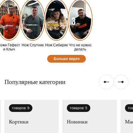
ожи Гефест
Нож Спутник
Нож Сибиряк
Что не нужно
и Клыч
делать
Больше видео
Популярные категории
товаров:
9
товаров:
5
то
Кортики
Новинки
Мас