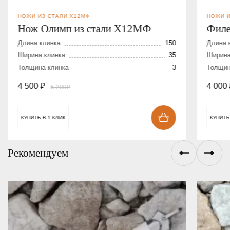
НОЖИ ИЗ СТАЛИ Х12МФ
НОЖИ И
Нож Олимп из стали Х12МФ
Филе
Длина клинка
150
Длина 
Ширина клинка
35
Ширина
Толщина клинка
3
Толщин
4 500
₽
4 000
5 200₽
КУПИТЬ В 1 КЛИК
КУПИТЬ
Рекомендуем