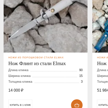
НОЖИ ИЗ ПОРОШКОВОЙ СТАЛИ ELMAX
НОЖИ 
Нож Флинт из стали Elmax
Нож 
дама
Длина клинка
90
Длина 
Ширина клинка
15
Ширина
Толщина клинка
3
Толщин
14 000
₽
51 98
КУПИТЬ В 1 КЛИК
КУПИТЬ